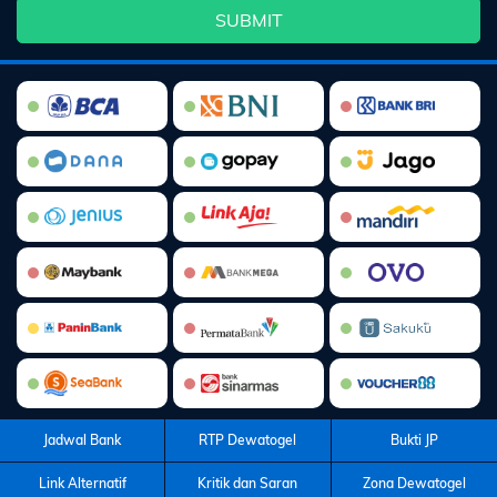
SUBMIT
Jadwal Bank
RTP Dewatogel
Bukti JP
Link Alternatif
Kritik dan Saran
Zona Dewatogel